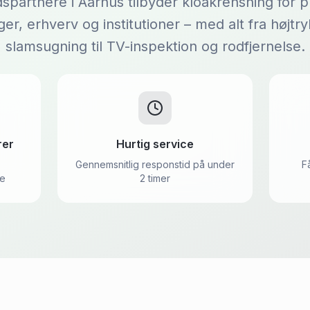
partnere i Aarhus tilbyder kloakrensning for pr
ger, erhverv og institutioner – med alt fra højtr
slamsugning til TV-inspektion og rodfjernelse.
rer
Hurtig service
Gennemsnitlig responstid på under
F
de
2 timer