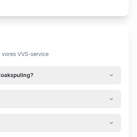
m
vores VVS-service
loakspuling?