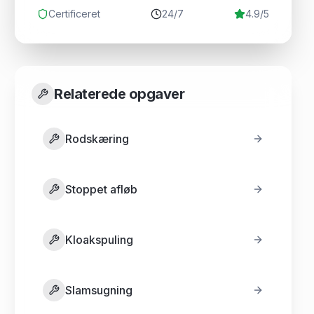
Certificeret
24/7
4.9/5
Relaterede opgaver
Rodskæring
Stoppet afløb
Kloakspuling
Slamsugning