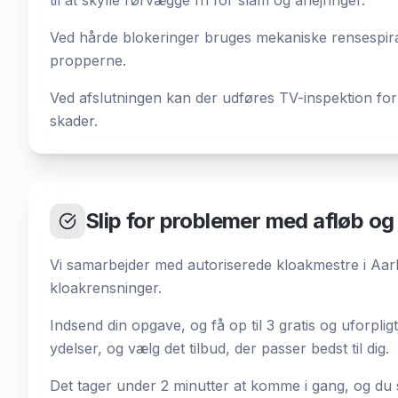
til at skylle rørvægge fri for slam og aflejringer.
Ved hårde blokeringer bruges mekaniske rensespirale
propperne.
Ved afslutningen kan der udføres TV-inspektion for
skader.
Slip for problemer med afløb og
Vi samarbejder med autoriserede kloakmestre i Aarh
kloakrensninger.
Indsend din opgave, og få op til 3 gratis og uforpli
ydelser, og vælg det tilbud, der passer bedst til dig.
Det tager under 2 minutter at komme i gang, og du s