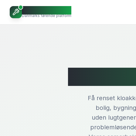
Octoopen VVS
Danmarks førende platform
Klo
Få renset kloakk
bolig, bygnin
uden lugtgener
problemløsende 