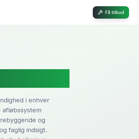
Få tilbud
rhus
endighed i enhver
e afløbssystem
forebyggende og
 faglig indsigt.