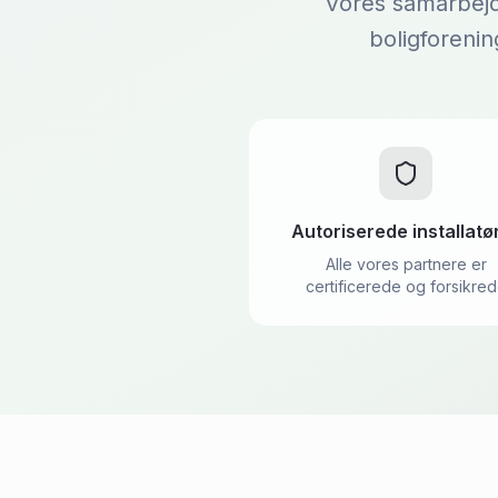
Vores samarbejds
boligforenin
Autoriserede installatø
Alle vores partnere er
certificerede og forsikre