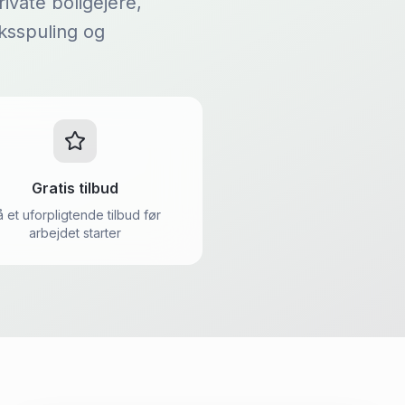
ivate boligejere,
yksspuling og
Gratis tilbud
å et uforpligtende tilbud før
arbejdet starter