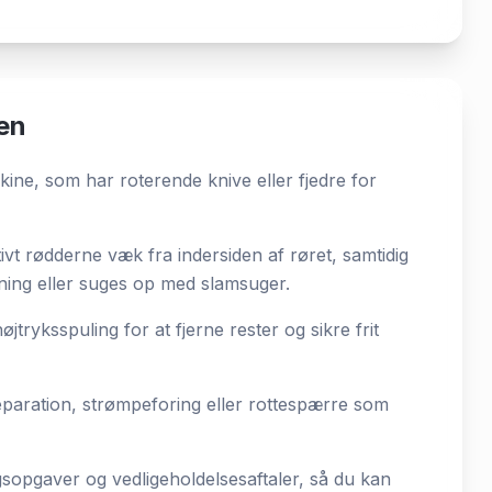
ken
ine, som har roterende knive eller fjedre for
vt rødderne væk fra indersiden af røret, samtidig
lning eller suges op med slamsuger.
ryksspuling for at fjerne rester og sikre frit
aration, strømpeforing eller rottespærre som
sopgaver og vedligeholdelsesaftaler, så du kan