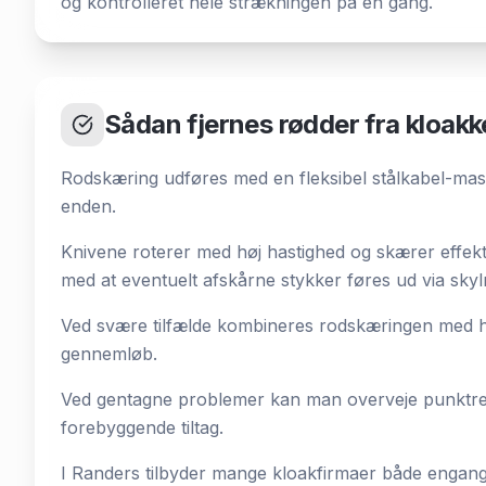
og kontrolleret hele strækningen på én gang.
Sådan fjernes rødder fra kloak
Rodskæring udføres med en fleksibel stålkabel-mask
enden.
Knivene roterer med høj hastighed og skærer effekti
med at eventuelt afskårne stykker føres ud via sky
Ved svære tilfælde kombineres rodskæringen med højt
gennemløb.
Ved gentagne problemer kan man overveje punktrep
forebyggende tiltag.
I Randers tilbyder mange kloakfirmaer både engang