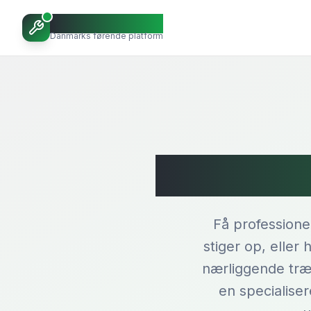
Octoopen VVS
Danmarks førende platform
Rod
Få professione
stiger op, eller
nærliggende træ
en specialise