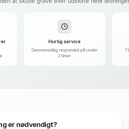
den at skulle grave eller udskifte hele ledninge
rer
Hurtig service
Gennemsnitlig responstid på under
F
de
2 timer
ng er nødvendigt?