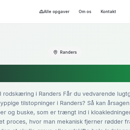
Alle opgaver
Om os
Kontakt
Randers
skæring i Ran
l rodskæring i Randers Får du vedvarende lugt
 hyppige tilstopninger i Randers? Så kan årsage
er og buske, som er trængt ind i kloakledninge
ret proces, hvor man mekanisk fjerner rødder fr