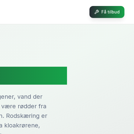
Få tilbud
ders
gener, vand der
n være rødder fra
n. Rodskæring er
a kloakrørene,