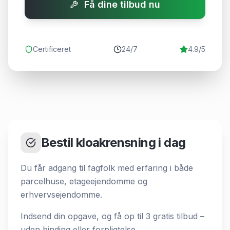
Få dine tilbud nu
Certificeret
24/7
4.9/5
Bestil kloakrensning i dag
Du får adgang til fagfolk med erfaring i både
parcelhuse, etageejendomme og
erhvervsejendomme.
Indsend din opgave, og få op til 3 gratis tilbud –
uden binding eller forpligtelse.