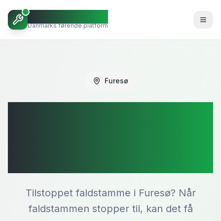
Octoopen VVS
Danmarks førende platform
Furesø
Tilstoppet
faldstamme i
Furesø
Tilstoppet faldstamme i Furesø? Når
faldstammen stopper til, kan det få