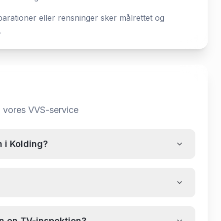
arationer eller rensninger sker målrettet og
.
m
vores VVS-service
 i Kolding?
en en TV-inspektion?