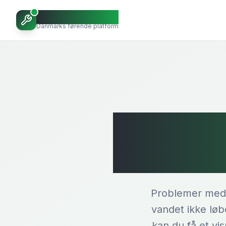
Octoopen VVS
Danmarks førende platform
TV-i
Problemer med k
vandet ikke løb
kan du få et vi