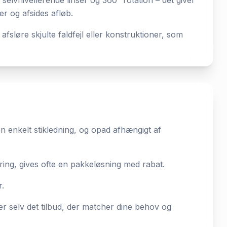
elvnivellerende linser og 360° rotation – det giver
er og afsides afløb.
løre skjulte faldfejl eller konstruktioner, som
en enkelt stikledning, og opad afhængigt af
kring, gives ofte en pakkeløsning med rabat.
r.
ger selv det tilbud, der matcher dine behov og