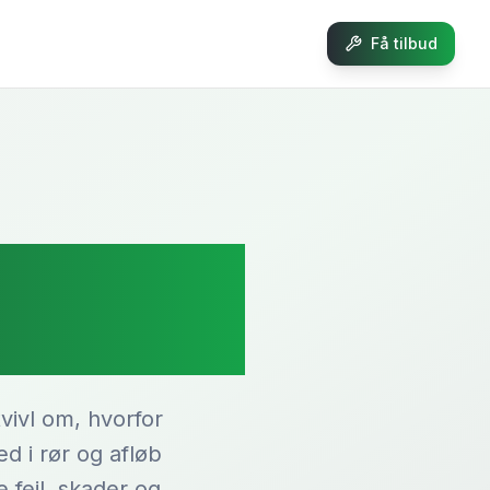
Få tilbud
oak i
vivl om, hvorfor
d i rør og afløb
 fejl, skader og