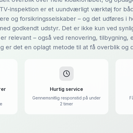
 TV-inspektion er et uundværligt værktøj for båd
re og forsikringsselskaber – og det udføres i h
 med godkendt udstyr. Det er ikke kun ved synli
er relevant – også ved renovering, tilbygning, ej
g er det en oplagt metode til at få overblik og
rer
Hurtig service
Gennemsnitlig responstid på under
F
de
2 timer