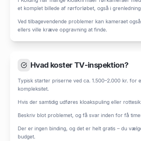
I Kolding har mange kloakfirmaer rørkameraer med s
et komplet billede af rørforløbet, også i grenledning
Ved tilbagevendende problemer kan kameraet også afs
ellers ville kræve opgravning at finde.
Hvad koster TV-inspektion?
Typisk starter priserne ved ca. 1.500–2.000 kr. for 
kompleksitet.
Hvis der samtidig udføres kloakspuling eller rottesi
Beskriv blot problemet, og få svar inden for få time
Der er ingen binding, og det er helt gratis – du væl
budget.