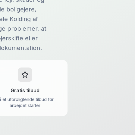
e boligejere,
ele Kolding af
ge problemer, at
erskifte eller
 dokumentation.
Gratis tilbud
å et uforpligtende tilbud før
arbejdet starter