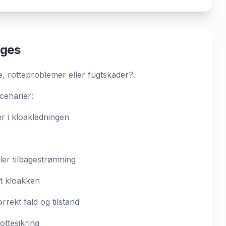
uges
, rotteproblemer eller fugtskader?.
cenarier:
r i kloakledningen
ler tilbagestrømning
nt kloakken
rrekt fald og tilstand
ottesikring