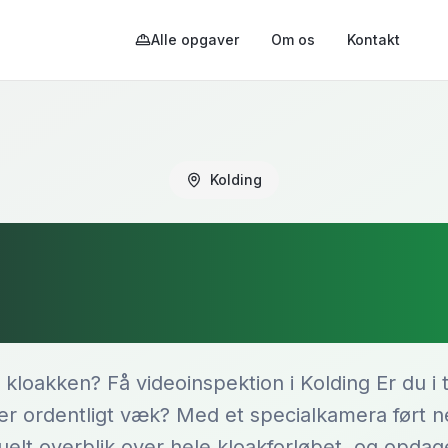
Alle opgaver
Om os
Kontakt
Kolding
nspektion af kl
Kolding
loakken? Få videoinspektion i Kolding Er du i t
er ordentligt væk? Med et specialkamera ført ne
suelt overblik over hele kloakforløbet, og opdage